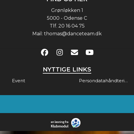
Grønløkken 1
5000 - Odense C
Tlf.
20 16 04 75
Mail:
thomas@danceteam.dk
NYTTIGE LINKS
Event
Persondatahåndtering & Gdpr