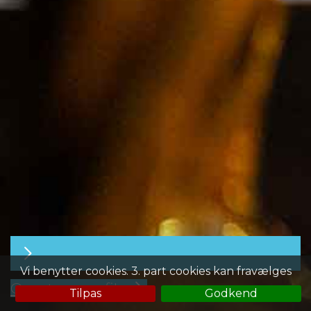
Vi benytter cookies. 3. part cookies kan fravælges
Opret en profil
Tilpas
Godkend