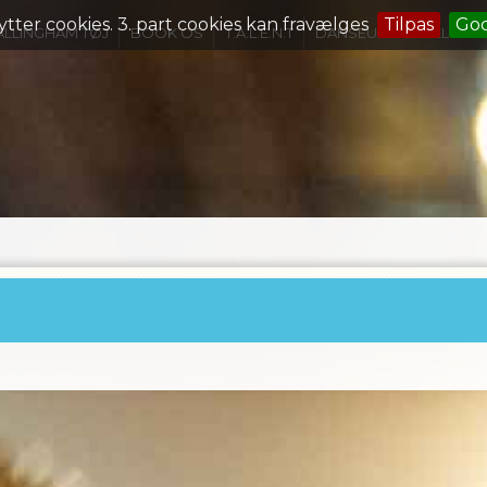
ytter cookies. 3. part cookies kan fravælges
Tilpas
Go
ALLINGHAM TØJ
BOOK OS
T.A.L.E.N.T
DANSEUDDANNELSE