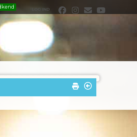
dkend
LOG IND