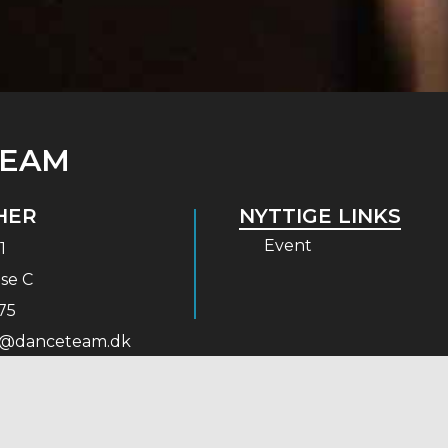
TEAM
HER
NYTTIGE LINKS
Event
1
se C
75
@danceteam.dk