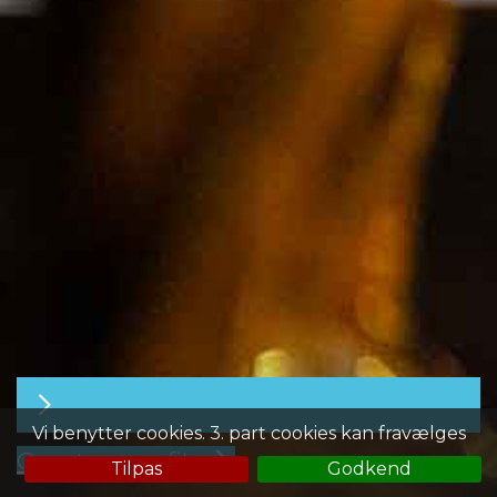
Vi benytter cookies. 3. part cookies kan fravælges
Opret en profil
Tilpas
Godkend