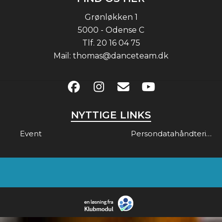
Grønløkken 1
5000 - Odense C
Tlf.
20 16 04 75
Mail:
thomas@danceteam.dk
NYTTIGE LINKS
Event
Persondatahåndtering & Gdpr