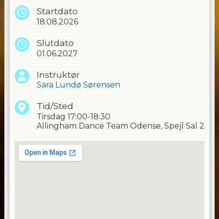
være parat til at betale 7500 for rejsen fly og
Startdato
lejligheden / byhus. ( 4/5 dage i Påskeferien )
18.08.2026
-
B
etaling for turen vil blive opkrævet i
Slutdato
JANUAR 2027
01.06.2027
-
L
ondon-turen er et obligatorisk
Instruktør
arrangement for alle deltagere på A.D.C
Sara Lundø Sørensen
CONCEPTCLASS.
Tid/Sted
Tirsdag
17:00-18:30
Allingham Dance Team Odense, Spejl Sal 2
WE LOVE TO DANCE
Laila Allingham