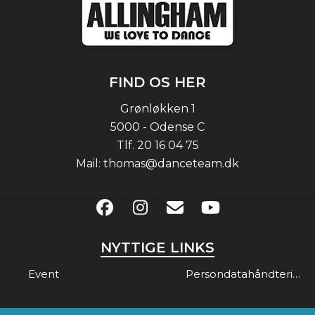
FIND OS HER
Grønløkken 1
5000 - Odense C
Tlf.
20 16 04 75
Mail:
thomas@danceteam.dk
NYTTIGE LINKS
Event
Persondatahåndtering & Gdpr