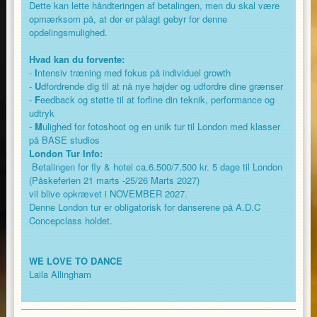
Hvad kan du forvente:
Dette kan lette håndteringen af betalingen, men du skal være
opmærksom på, at der er pålagt gebyr for denne
-
I
ntensiv træning med fokus på individuel
opdelingsmulighed.
growth
Hvad kan du forvente:
-
I
ntensiv træning med fokus på individuel growth
-
U
dfordrende dig til at nå nye højder og
-
U
dfordrende dig til at nå nye højder og udfordre dine grænser
udfordre dine grænser
-
F
eedback og støtte til at forfine din teknik, performance og
udtryk
-
F
eedback og støtte til at forfine din teknik,
-
M
ulighed for fotoshoot og en unik tur til London med klasser
performance og udtryk
på BASE studios
London Tur Info:
-
M
ulighed for fotoshoot og en unik tur til
Betalingen for fly & hotel ca.6.500/7.500 kr. 5 dage til London
(Påskeferien 21 marts -25/26 Marts 2027)
London med klasser på BASE studios
vil blive opkrævet i NOVEMBER 2027.
Denne London tur er obligatorisk for danserene på A.D.C
Concepclass holdet.
London Tur Info:
WE LOVE TO DANCE
-
F
orventede omkostninger:
Laila Allingham
Ca. 7.000-7.500 kr Det kan være det bliver
billigere når det er bestilt, men man skal