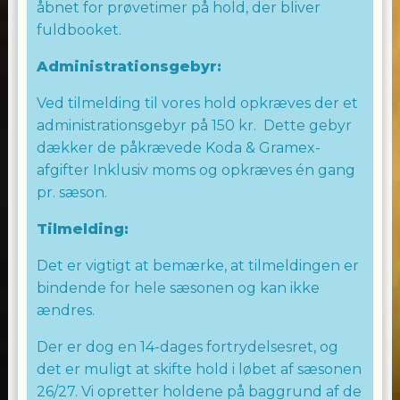
- En hyggelig time, hvor hele familien kan
åbnet for prøvetimer på hold, der bliver
deltage.
fuldbooket.
- Et aktivt og sjovt samvær med dit barn, hvor
Administrationsgebyr:
de kan udvikle deres motoriske færdigheder,
Ved tilmelding til vores hold opkræves der et
musikalske forståelse og sociale interaktion.
administrationsgebyr på 150 kr. Dette gebyr
- Et trygt og inspirerende miljø, hvor
dækker de påkrævede Koda & Gramex-
fantasien og glæden ved dansen er i
afgifter Inklusiv moms og opkræves én gang
centrum.
pr. sæson.
Kom og vær med til at skabe gode minder
Tilmelding:
og oplevelser sammen med dit barn!
Det er vigtigt at bemærke, at tilmeldingen er
bindende for hele sæsonen og kan ikke
WE LOVE TO DANCE
ændres.
LAILA ALLINGHAM
Der er dog en 14-dages fortrydelsesret, og
det er muligt at skifte hold i løbet af sæsonen
26/27. Vi opretter holdene på baggrund af de