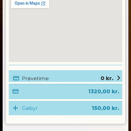
Prøvetime
0
kr.
1320,00
kr.
Gebyr
150,00
kr.