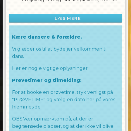
får mulighed for at bevæge sig til kendte
melodier fra Ramasjang og Disney. Børnene
LÆS MERE
vil blandt andet danse til:
- Løvernes Konge
Kære dansere & forældre,
- Små Raketter
Vi glæder os til at byde jer velkommen til
- Askepot
dans.
- Frost
Her er nogle vigtige oplysninger:
- Pippi osv.
Prøvetimer og tilmelding:
Vi vil også synge og danse til nogle af de
For at booke en prøvetime, tryk venligst på
mest elskede Disney-sange samt
"PRØVETIME" og vælg en dato her på vores
Ramasjang-sange, herunder sange fra Motor
hjemmeside.
Mille og mange andre.
OBS.Vær opmærksom på, at der er
Hvad kan du forvente?
begrænsede pladser, og at der ikke vil blive