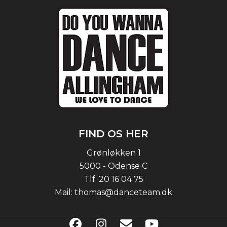
FIND OS HER
Grønløkken 1
5000 - Odense C
Tlf.
20 16 04 75
Mail:
thomas@danceteam.dk