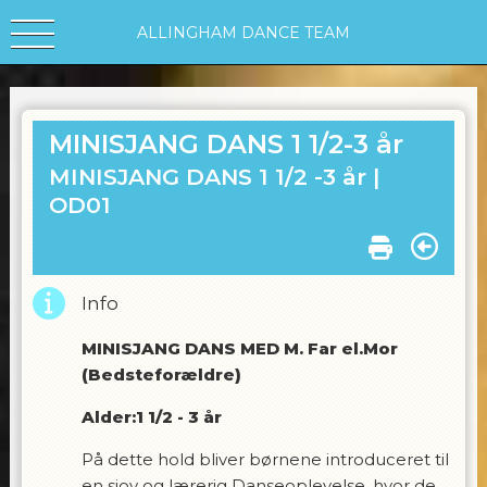
ALLINGHAM DANCE TEAM
MINISJANG DANS 1 1/2-3 år
MINISJANG DANS 1 1/2 -3 år |
OD01
Info
MINISJANG DANS MED M. Far el.Mor
(Bedsteforældre)
Alder:1 1/2 - 3 år
På dette hold bliver børnene introduceret til
en sjov og lærerig Danseoplevelse, hvor de