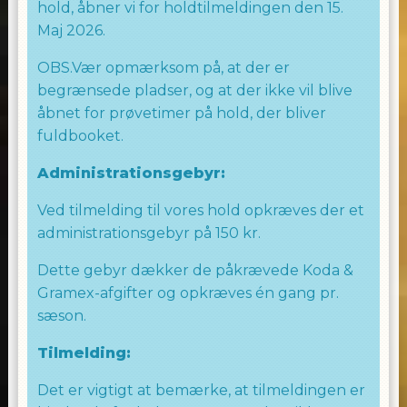
hold, åbner vi for holdtilmeldingen den 15.
Vi ser frem til at byde dig velkommen i
Maj 2026.
dansesalen, hvor vi sammen vil skabe
OBS.Vær opmærksom på, at der er
uforglemmelige øjeblikke fyldt med
begrænsede pladser, og at der ikke vil blive
danseglæde og energi.
åbnet for prøvetimer på hold, der bliver
Vi ser frem til at se dig i dansesalen!
fuldbooket.
God fornøjelse
Administrationsgebyr:
Laila Allingham
Ved tilmelding til vores hold opkræves der et
WE LOVE TO DANCE
administrationsgebyr på 150 kr.
Dette gebyr dækker de påkrævede Koda &
Gramex-afgifter og opkræves én gang pr.
sæson.
Tilmelding:
Det er vigtigt at bemærke, at tilmeldingen er