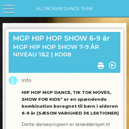
ALLINGHAM DANCE TEAM
MGP HIP HOP SHOW 6-9 år
MGP HIP HOP SHOW 7-9 ÅR
NIVEAU 1&2 |
KO08
Info
HIP HOP MGP DANCE, TIK TOK MOVES,
SHOW FOR KIDS" er en spændende
kombination beregnet til børn i alderen
6-9 år (SÆSON VARIGHED 36 LEKTIONER)
Dette danseprogram er skræddersyet til