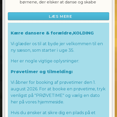
børnene, der elsker at danse og skabe
shows inspireret af populære sange fra
Børne MGP og TikTok & musik, som de
LÆS MERE
kender og elsker.
På disse hold lægges der vægt på at lære
Kære dansere & forældre,KOLDING
børnene at danse samtidig med, at de får en
fantastisk oplevelse og får lov til at udleve en
Vi glæder os til at byde jer velkommen til en
masse energi.
ny sæson, som starter i uge 35.
Allingham Dance Team præsenterer en
Her er nogle vigtige oplysninger:
gruppe af landets bedste børnedansere, der
Prøvetimer og tilmelding:
er dedikerede til at inspirere og motivere alle
børn, uanset alder og danseniveau.
Vi åbner for booking af prøvetimer den 1.
august 2026. For at booke en prøvetime, tryk
Vi gør en stor indsats for at fylde alle børn
med positiv energi og lære dem fede danse
venligst på "PRØVETIME" og vælg en dato
moves, så de kan udfolde deres
her på vores hjemmeside.
dansefærdigheder og have det sjovt
Hvis du ønsker at sikre dig en plads på et
samtidig.