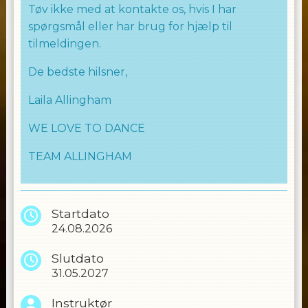
Tøv ikke med at kontakte os, hvis I har
spørgsmål eller har brug for hjælp til
tilmeldingen.
De bedste hilsner,
Laila Allingham
WE LOVE TO DANCE
TEAM ALLINGHAM
Startdato
24.08.2026
Slutdato
31.05.2027
Instruktør