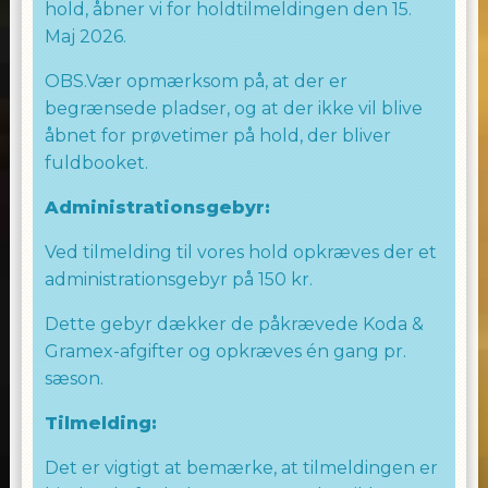
hold, åbner vi for holdtilmeldingen den 15.
Vi ser frem til at byde dig velkommen i
Maj 2026.
dansesalen, hvor vi sammen vil skabe
OBS.Vær opmærksom på, at der er
uforglemmelige øjeblikke fyldt med
begrænsede pladser, og at der ikke vil blive
danseglæde og energi.
åbnet for prøvetimer på hold, der bliver
Vi ser frem til at se dig i dansesalen!
fuldbooket.
God fornøjelse
Administrationsgebyr:
Laila Allingham
Ved tilmelding til vores hold opkræves der et
WE LOVE TO DANCE
administrationsgebyr på 150 kr.
Dette gebyr dækker de påkrævede Koda &
Gramex-afgifter og opkræves én gang pr.
sæson.
Tilmelding:
Det er vigtigt at bemærke, at tilmeldingen er