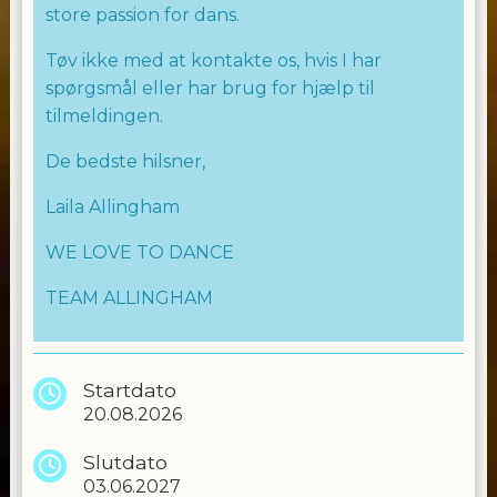
store passion for dans.
Tøv ikke med at kontakte os, hvis I har
spørgsmål eller har brug for hjælp til
tilmeldingen.
De bedste hilsner,
Laila Allingham
WE LOVE TO DANCE
TEAM ALLINGHAM
Startdato
20.08.2026
Slutdato
03.06.2027