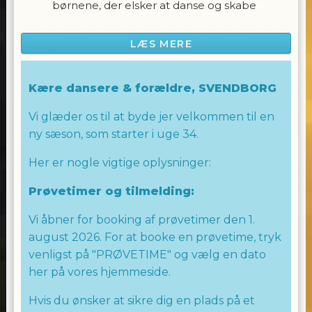
børnene, der elsker at danse og skabe
shows inspireret af populære sange fra
Børne MGP og TikTok & musik, som de
LÆS MERE
kender og elsker.
På disse hold lægges der vægt på at lære
Kære dansere & forældre, SVENDBORG
børnene at danse samtidig med, at de får en
fantastisk oplevelse og får lov til at udleve en
Vi glæder os til at byde jer velkommen til en
masse energi.
ny sæson, som starter i uge 34.
Allingham Dance Team præsenterer en
Her er nogle vigtige oplysninger:
gruppe af landets bedste børnedansere, der
Prøvetimer og tilmelding:
er dedikerede til at inspirere og motivere alle
børn, uanset alder og danseniveau.
Vi åbner for booking af prøvetimer den 1.
august 2026. For at booke en prøvetime, tryk
Vi gør en stor indsats for at fylde alle børn
med positiv energi og lære dem fede danse
venligst på "PRØVETIME" og vælg en dato
moves, så de kan udfolde deres
her på vores hjemmeside.
dansefærdigheder og have det sjovt
Hvis du ønsker at sikre dig en plads på et
samtidig.