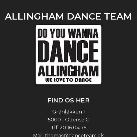
ALLINGHAM DANCE TEAM
FIND OS HER
Grønløkken 1
5000 - Odense C
Tlf.
20 16 04 75
Mail:
thomas@danceteam.dk