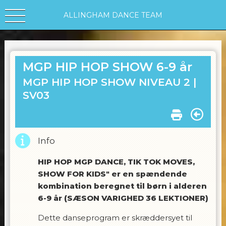
ALLINGHAM DANCE TEAM
MGP HIP HOP SHOW 6-9 år
MGP HIP HOP SHOW NIVEAU 2 |
SV03
Info
HIP HOP MGP DANCE, TIK TOK MOVES,
SHOW FOR KIDS" er en spændende
kombination beregnet til børn i alderen
6-9 år (SÆSON VARIGHED 36 LEKTIONER)
Dette danseprogram er skræddersyet til