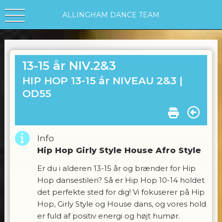
ALLINGHAM DANCE TEAM
13-15 år NIV.2&3
HIP HOP 13-15 år NIVEAU 2&3 |
OD55
Info
Hip Hop Girly Style House Afro Style
Er du i alderen 13-15 år og brænder for Hip
Hop dansestilen? Så er Hip Hop 10-14 holdet
det perfekte sted for dig! Vi fokuserer på Hip
Hop, Girly Style og House dans, og vores hold
er fuld af positiv energi og højt humør.