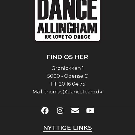
FIND OS HER
Grønløkken 1
5000 - Odense C
Tlf.
20 16 04 75
Mail:
thomas@danceteam.dk
NYTTIGE LINKS