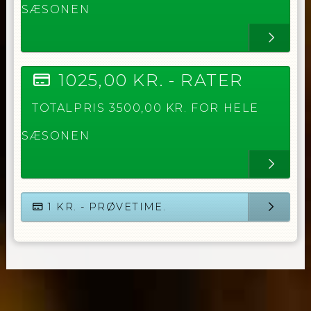
SÆSONEN
1025,00
KR. -
RATER
TOTALPRIS
3500,00
KR. FOR HELE
SÆSONEN
1
KR. - PRØVETIME.