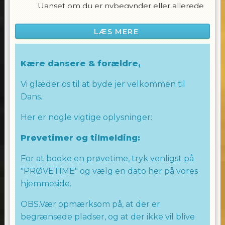
Uanset om du er nybegynder eller allerede
har danset en del, vil du blive udfordret og
opmuntret til at udforske forskellige Hip Hop
LÆS MERE
stilarter.
Vores instruktører er engagerede i at skabe
Kære dansere & forældre,
en sjov og støttende atmosfære, hvor du kan
Vi glæder os til at byde jer velkommen til
udvikle dine dansefærdigheder og udfolde
Dans.
dit potentiale som danser. Dette hold
handler om at have det sjovt, lære nyt og
Her er nogle vigtige oplysninger:
vokse sammen som et dansefællesskab.
Prøvetimer og tilmelding:
Kom med på holdet og lad os sammen
skabe magi på dansegulvet! Uanset om du
For at booke en prøvetime, tryk venligst på
drømmer om at blive den næste
"PRØVETIME" og vælg en dato her på vores
dansestjerne eller bare ønsker at have det
hjemmeside.
sjovt og udtrykke dig gennem dans, vil Hip
Hop 13-15 holdet være det perfekte sted for
OBS.Vær opmærksom på, at der er
dig.
begrænsede pladser, og at der ikke vil blive