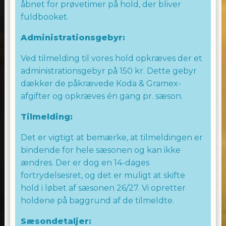
åbnet for prøvetimer på hold, der bliver
Tilmeld dig i dag og lad os danse os sammen.
fuldbooket.
Rigtig god fornøjelse
Administrationsgebyr:
Laila Allingham
Ved tilmelding til vores hold opkræves der et
administrationsgebyr på 150 kr. Dette gebyr
dækker de påkrævede Koda & Gramex-
WE LOVE TO DANCE
afgifter og opkræves én gang pr. sæson.
TEAM ALLINGHAM
Tilmelding:
Det er vigtigt at bemærke, at tilmeldingen er
bindende for hele sæsonen og kan ikke
ændres. Der er dog en 14-dages
fortrydelsesret, og det er muligt at skifte
hold i løbet af sæsonen 26/27. Vi opretter
holdene på baggrund af de tilmeldte.
Sæsondetaljer: