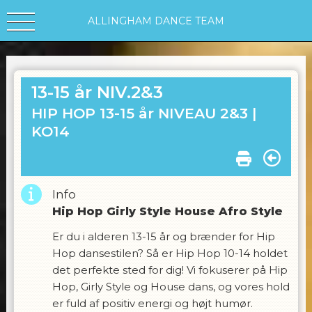
ALLINGHAM DANCE TEAM
13-15 år NIV.2&3
HIP HOP 13-15 år NIVEAU 2&3 |
KO14
Info
Hip Hop Girly Style House Afro Style
Er du i alderen 13-15 år og brænder for Hip
Hop dansestilen? Så er Hip Hop 10-14 holdet
det perfekte sted for dig! Vi fokuserer på Hip
Hop, Girly Style og House dans, og vores hold
er fuld af positiv energi og højt humør.