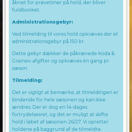
åbnet for prøvetimer på hold, der bliver
Tilmeld dig i dag og lad os danse os sammen.
fuldbooket.
Rigtig god fornøjelse
Administrationsgebyr:
Laila Allingham
Ved tilmelding til vores hold opkræves der et
administrationsgebyr på 150 kr.
WE LOVE TO DANCE
Dette gebyr dækker de påkrævede Koda &
Gramex-afgifter og opkræves én gang pr.
TEAM ALLINGHAM
sæson.
Tilmelding:
Det er vigtigt at bemærke, at tilmeldingen er
bindende for hele sæsonen og kan ikke
ændres. Der er dog en 14-dages
fortrydelsesret, og det er muligt at skifte
hold i løbet af sæsonen 26/27. Vi opretter
holdene på baggrund af de tilmeldte.