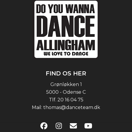
FIND OS HER
Grønløkken 1
5000 - Odense C
Tlf.
20 16 04 75
Mail:
thomas@danceteam.dk