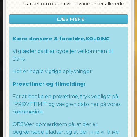
Uanset om du er nybegynder eller allerede
har danset en del, vil du blive udfordret og
opmuntret til at udforske forskellige Hip Hop
LÆS MERE
stilarter.
Vores instruktører er engagerede i at skabe
Kære dansere & forældre,KOLDING
en sjov og støttende atmosfære, hvor du kan
Vi glæder os til at byde jer velkommen til
udvikle dine dansefærdigheder og udfolde
Dans.
dit potentiale som danser. Dette hold
handler om at have det sjovt, lære nyt og
Her er nogle vigtige oplysninger:
vokse sammen som et dansefællesskab.
Prøvetimer og tilmelding:
Kom med på holdet og lad os sammen
skabe magi på dansegulvet! Uanset om du
For at booke en prøvetime, tryk venligst på
drømmer om at blive den næste
"PRØVETIME" og vælg en dato her på vores
dansestjerne eller bare ønsker at have det
hjemmeside.
sjovt og udtrykke dig gennem dans, vil Hip
Hop 13-15 holdet være det perfekte sted for
OBS.Vær opmærksom på, at der er
dig.
begrænsede pladser, og at der ikke vil blive