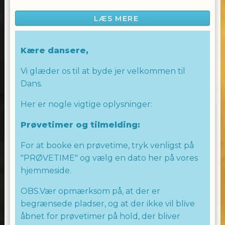
som vil gøre dig til festens midtpunkt. Vi
LÆS MERE
skaber en energisk atmosfære, hvor vi
sammen udforsker Hip Hop dansens verden
og dyrker fællesskabet gennem musik og
Kære dansere,
bevægelse.
Vi glæder os til at byde jer velkommen til
Fra grundlæggende teknikker til seje
Dans.
koreografier inspireret af de nyeste trends
inden for Hip Hop.
Her er nogle vigtige oplysninger:
Uanset om du er en erfaren danser eller blot
Prøvetimer og tilmelding:
ønsker at have det sjovt på dansegulvet, er
For at booke en prøvetime, tryk venligst på
vores Hip Hop 18+ hold lige noget for dig,
"PRØVETIME" og vælg en dato her på vores
Tag din ven eller veninde med til en virkelig
fed dansetime.
hjemmeside.
WE LOVE TO DANCE
OBS.Vær opmærksom på, at der er
begrænsede pladser, og at der ikke vil blive
Laila Allingham
åbnet for prøvetimer på hold, der bliver