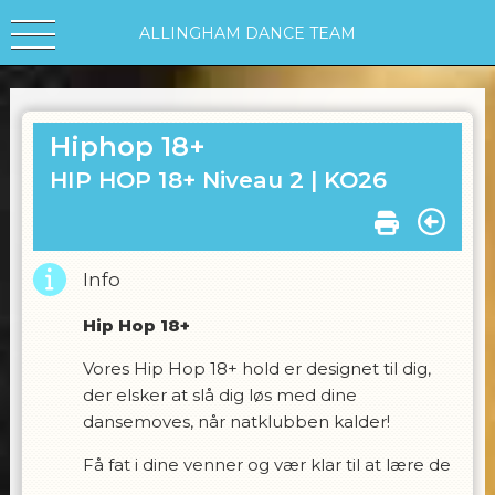
ALLINGHAM DANCE TEAM
Hiphop 18+
HIP HOP 18+ Niveau 2 |
KO26
Info
Hip Hop 18+
Vores Hip Hop 18+ hold er designet til dig,
der elsker at slå dig løs med dine
dansemoves, når natklubben kalder!
Få fat i dine venner og vær klar til at lære de
hotteste Hip Hop trin, grooves og stilarter,