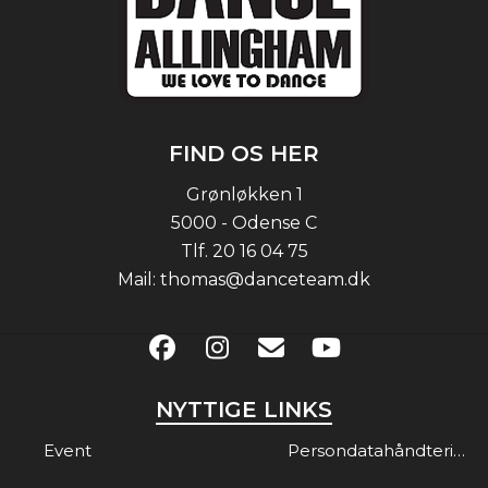
FIND OS HER
Grønløkken 1
5000 - Odense C
Tlf.
20 16 04 75
Mail:
thomas@danceteam.dk
NYTTIGE LINKS
Event
Persondatahåndtering & Gdpr