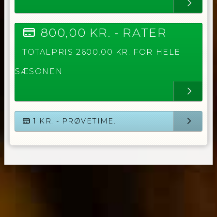
800,00
KR. -
RATER
TOTALPRIS
2600,00
KR. FOR HELE
SÆSONEN
1
KR. - PRØVETIME.