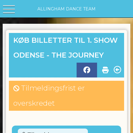
ALLINGHAM DANCE TEAM
KØB BILLETTER TIL 1. SHOW
ODENSE - THE JOURNEY
Tilmeldingsfrist er
overskredet