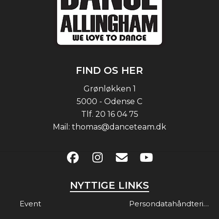
FIND OS HER
Grønløkken 1
5000 - Odense C
Tlf.
20 16 04 75
Mail:
thomas@danceteam.dk
NYTTIGE LINKS
Event
Persondatahåndtering & Gdpr