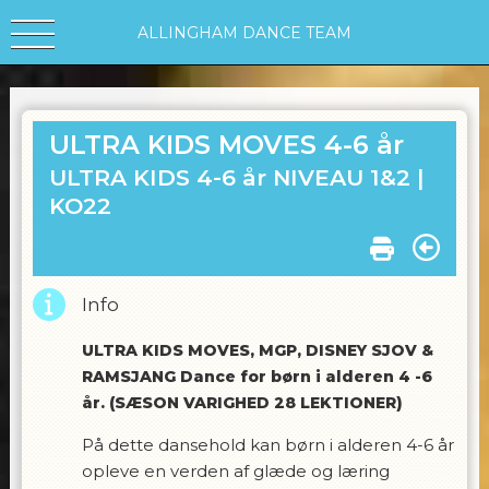
ALLINGHAM DANCE TEAM
ULTRA KIDS MOVES 4-6 år
ULTRA KIDS 4-6 år NIVEAU 1&2 |
KO22
Info
ULTRA KIDS MOVES, MGP, DISNEY SJOV &
RAMSJANG Dance for børn i alderen 4 -6
år. (SÆSON VARIGHED 28 LEKTIONER)
På dette dansehold kan børn i alderen 4-6 år
opleve en verden af glæde og læring