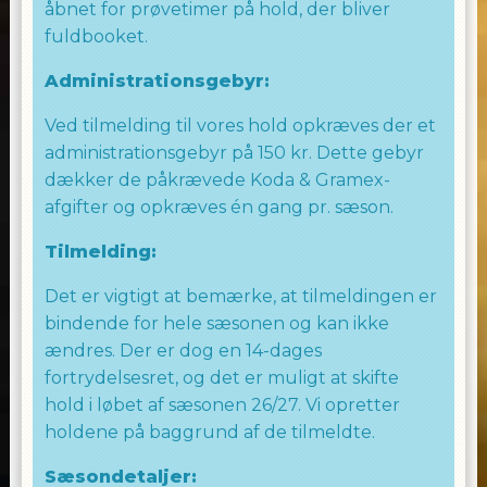
åbnet for prøvetimer på hold, der bliver
Bemærk venligst, at forældre kun er
fuldbooket.
velkomne inde i dansesalen den første
undervisningsgang. Dette gøres for at skabe
Administrationsgebyr:
en mindre forstyrrende atmosfære for
børnene, da et stort antal voksne kan være
Ved tilmelding til vores hold opkræves der et
meget overvældende for dem.
administrationsgebyr på 150 kr. Dette gebyr
dækker de påkrævede Koda & Gramex-
Lad os sammen skabe uforglemmelige
afgifter og opkræves én gang pr. sæson.
danseoplevelser for de yngste dansere i
vores Allingham Dance Team-fællesskab.
Tilmelding:
Rigtig god fornøjelse
Det er vigtigt at bemærke, at tilmeldingen er
bindende for hele sæsonen og kan ikke
Laila Allingham
ændres. Der er dog en 14-dages
fortrydelsesret, og det er muligt at skifte
hold i løbet af sæsonen 26/27. Vi opretter
We love to Dance
holdene på baggrund af de tilmeldte.
Team Allingham
Sæsondetaljer: