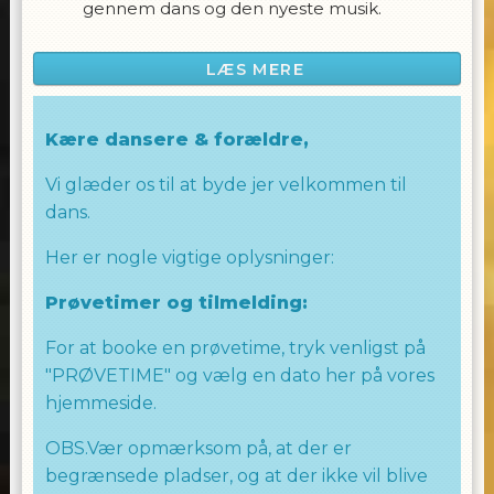
gennem dans og den nyeste musik.
Via bevægelse og musik styrkes børnenes
LÆS MERE
motorik og rytmeforståelse på en sjov og
pædagogisk måde.
Kære dansere & forældre,
Allingham Dance Team er anerkendt for
vores passion for dans samt vores glæde ved
Vi glæder os til at byde jer velkommen til
at arbejde med børn.
dans.
Vi skaber et trygt og inspirerende miljø, hvor
Her er nogle vigtige oplysninger:
børnene kan udfolde sig og udvikle sig
gennem dans.
Prøvetimer og tilmelding:
Med fokus på sjov, kreativitet og læring er
For at booke en prøvetime, tryk venligst på
ULTRA KIDS MOVES Dance en fantastisk
"PRØVETIME" og vælg en dato her på vores
mulighed for de små at udforske deres
hjemmeside.
dansefærdigheder, opbygge selvtillid og
fremme deres kærlighed til bevægelse og
OBS.Vær opmærksom på, at der er
musik.
begrænsede pladser, og at der ikke vil blive