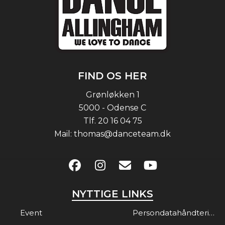
FIND OS HER
Grønløkken 1
5000 - Odense C
Tlf.
20 16 04 75
Mail:
thomas@danceteam.dk
NYTTIGE LINKS
Event
Persondatahåndtering & Gdpr