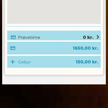
Prøvetime
0
kr.
1650,00
kr.
Gebyr
150,00
kr.