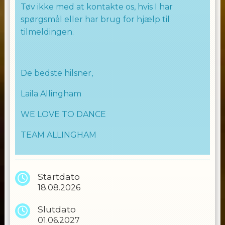
Tøv ikke med at kontakte os, hvis I har
spørgsmål eller har brug for hjælp til
tilmeldingen.
De bedste hilsner,
Laila Allingham
WE LOVE TO DANCE
TEAM ALLINGHAM
Startdato
18.08.2026
Slutdato
01.06.2027