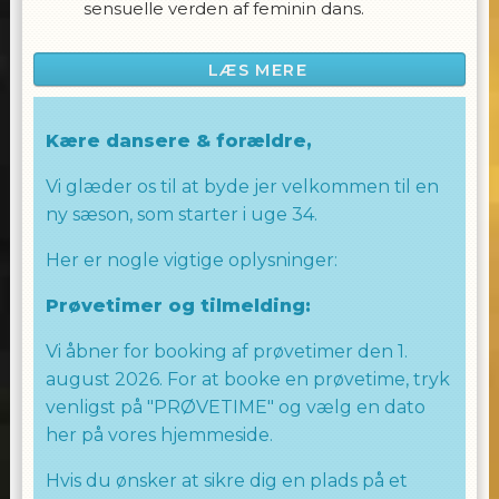
sensuelle verden af feminin dans.
Vores instruktører bringer en passion for
LÆS MERE
dans og feminin udtryksfuldhed ind i hver
dansetime. Uanset om du er nybegynder
eller erfaren danser, vil vores klasser
Kære dansere & forældre,
udfordre dig til at træde ud af din
komfortzone og omfavne din indre diva.
Vi glæder os til at byde jer velkommen til en
ny sæson, som starter i uge 34.
Fuld af energi, glamour og sjov, vores Heels &
Girly style vil ikke kun forbedre din
Her er nogle vigtige oplysninger:
danseteknik, men også styrke dit selvværd
Prøvetimer og tilmelding:
og selvtillid. Oplev glæden ved at udtrykke
dig selv gennem dans.
Vi åbner for booking af prøvetimer den 1.
august 2026. For at booke en prøvetime, tryk
Husk altid at medbringe hæle til timerne, og
sørg for de er udstyret med gummidutter.
venligst på "PRØVETIME" og vælg en dato
her på vores hjemmeside.
RIGTIG GOD FORNØJELSE
Hvis du ønsker at sikre dig en plads på et
Laila Allingham