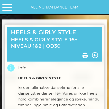
ALLINGHAM DANCE TEAM
HEELS & GIRLY STYLE
HEELS & GIRLY STYLE 16+
NIVEAU 1&2 |
OD30
Info
HEELS & GIRLY STYLE
Er den ultimative dansetime for alle
danselystne danser 16+. Vores unikke heels
hold kombinerer elegance og styrke, når du
træner i høje hæle og udforsker den