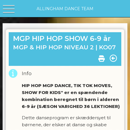
ALLINGHAM DANCE TEAM
MGP HIP HOP SHOW 6-9 år
MGP & HIP HOP NIVEAU 2 |
KO07
Info
HIP HOP MGP DANCE, TIK TOK MOVES,
SHOW FOR KIDS" er en spændende
kombination beregnet til børn i alderen
6-9 år (SÆSON VARIGHED 36 LEKTIONER)
Dette danseprogram er skræddersyet til
børnene, der elsker at danse og skabe