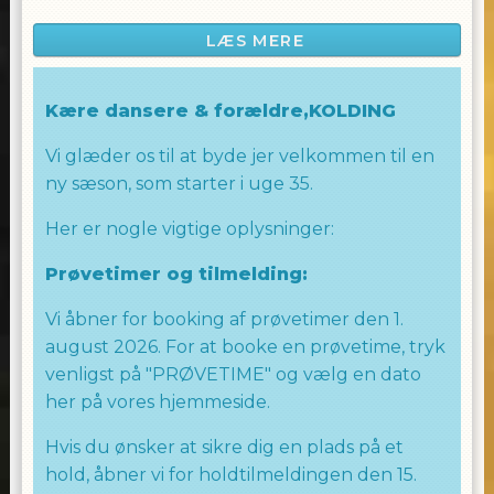
shows inspireret af populære sange fra
Børne MGP og TikTok & musik, som de
LÆS MERE
kender og elsker.
På disse hold lægges der vægt på at lære
Kære dansere & forældre,KOLDING
børnene at danse samtidig med, at de får en
fantastisk oplevelse og får lov til at udleve en
Vi glæder os til at byde jer velkommen til en
masse energi.
ny sæson, som starter i uge 35.
Allingham Dance Team præsenterer en
Her er nogle vigtige oplysninger:
gruppe af landets bedste børnedansere, der
Prøvetimer og tilmelding:
er dedikerede til at inspirere og motivere alle
børn, uanset alder og danseniveau.
Vi åbner for booking af prøvetimer den 1.
august 2026. For at booke en prøvetime, tryk
Vi gør en stor indsats for at fylde alle børn
med positiv energi og lære dem fede danse
venligst på "PRØVETIME" og vælg en dato
moves, så de kan udfolde deres
her på vores hjemmeside.
dansefærdigheder og have det sjovt
Hvis du ønsker at sikre dig en plads på et
samtidig.
hold, åbner vi for holdtilmeldingen den 15.