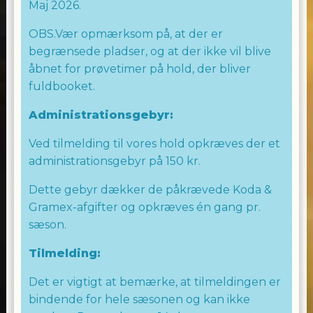
Vi ser frem til at byde dig velkommen i
Maj 2026.
dansesalen, hvor vi sammen vil skabe
OBS.Vær opmærksom på, at der er
uforglemmelige øjeblikke fyldt med
begrænsede pladser, og at der ikke vil blive
danseglæde og energi.
åbnet for prøvetimer på hold, der bliver
Vi ser frem til at se dig i dansesalen!
fuldbooket.
God fornøjelse
Administrationsgebyr:
Laila Allingham
Ved tilmelding til vores hold opkræves der et
WE LOVE TO DANCE
administrationsgebyr på 150 kr.
Dette gebyr dækker de påkrævede Koda &
Gramex-afgifter og opkræves én gang pr.
sæson.
Tilmelding:
Det er vigtigt at bemærke, at tilmeldingen er
bindende for hele sæsonen og kan ikke