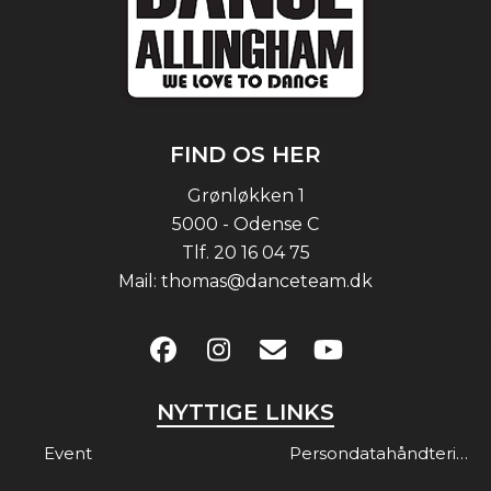
FIND OS HER
Grønløkken 1
5000 - Odense C
Tlf.
20 16 04 75
Mail:
thomas@danceteam.dk
NYTTIGE LINKS
Event
Persondatahåndtering & Gdpr