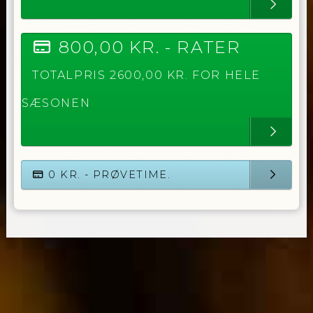
800,00
KR. -
RATER
TOTALPRIS
2600,00
KR. FOR HELE
SÆSONEN
0
KR. - PRØVETIME.