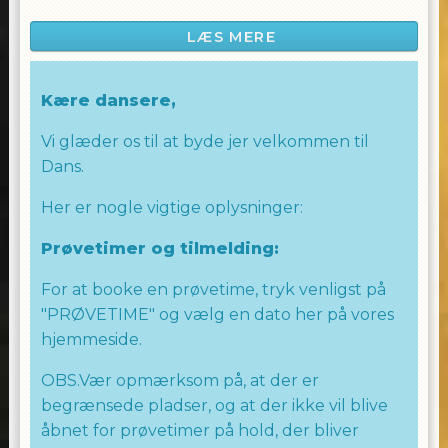
som vil gøre dig til festens midtpunkt. Vi
LÆS MERE
skaber en energisk atmosfære, hvor vi
sammen udforsker Hip Hop dansens verden
og dyrker fællesskabet gennem musik og
Kære dansere,
bevægelse.
Vi glæder os til at byde jer velkommen til
Fra grundlæggende teknikker til seje
Dans.
koreografier inspireret af de nyeste trends
inden for Hip Hop.
Her er nogle vigtige oplysninger:
Uanset om du er en erfaren danser eller blot
Prøvetimer og tilmelding:
ønsker at have det sjovt på dansegulvet, er
For at booke en prøvetime, tryk venligst på
vores Hip Hop 18+ hold lige noget for dig,
"PRØVETIME" og vælg en dato her på vores
Tag din ven eller veninde med til en virkelig
fed dansetime.
hjemmeside.
WE LOVE TO DANCE
OBS.Vær opmærksom på, at der er
begrænsede pladser, og at der ikke vil blive
Laila Allingham
åbnet for prøvetimer på hold, der bliver