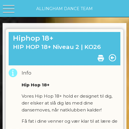
ALLINGHAM DANCE TEAM
Hiphop 18+
HIP HOP 18+ Niveau 2 |
KO26
Info
Hip Hop 18+
Vores Hip Hop 18+ hold er designet til dig,
der elsker at slå dig løs med dine
dansemoves, når natklubben kalder!
Få fat i dine venner og vær klar til at lære de
hotteste Hip Hop trin, grooves og stilarter,