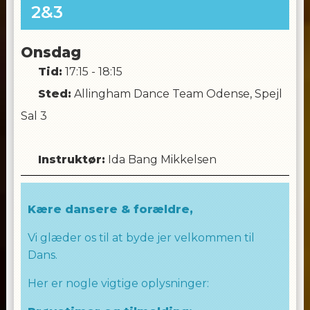
2&3
Onsdag
Tid:
17:15 - 18:15
Sted:
Allingham Dance Team Odense, Spejl
Sal 3
Instruktør
:
Ida Bang Mikkelsen
Kære dansere & forældre,
Vi glæder os til at byde jer velkommen til
Dans.
Her er nogle vigtige oplysninger: