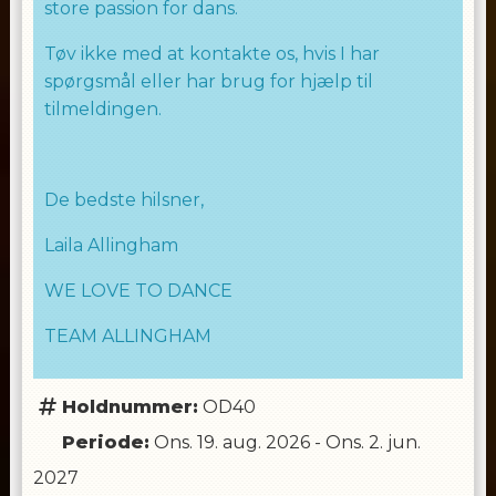
store passion for dans.
Tøv ikke med at kontakte os, hvis I har
spørgsmål eller har brug for hjælp til
tilmeldingen.
De bedste hilsner,
Laila Allingham
WE LOVE TO DANCE
TEAM ALLINGHAM
Holdnummer:
OD40
Periode:
Ons. 19. aug. 2026
-
Ons. 2. jun.
2027