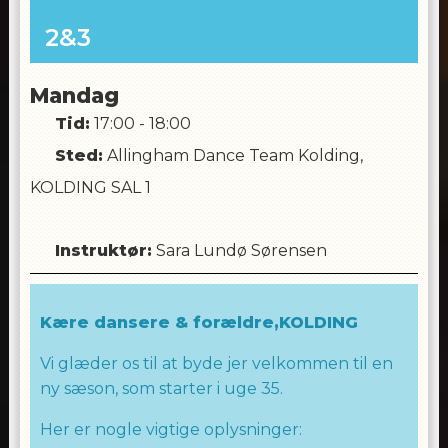
2&3
Mandag
Tid:
17:00 - 18:00
Sted:
Allingham Dance Team Kolding,
KOLDING SAL 1
Instruktør
:
Sara Lundø Sørensen
Kære dansere & forældre,KOLDING
Vi glæder os til at byde jer velkommen til en
ny sæson, som starter i uge 35.
Her er nogle vigtige oplysninger: