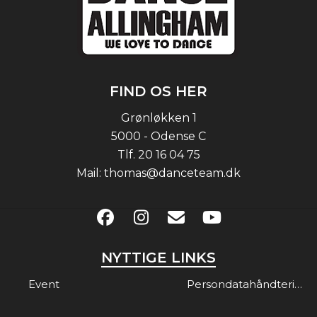
FIND OS HER
Grønløkken 1
5000 - Odense C
Tlf.
20 16 04 75
Mail:
thomas@danceteam.dk
NYTTIGE LINKS
Event
Persondatahåndtering & Gdpr