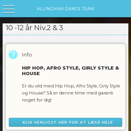
ALLINGHAM DANCE TEAM
10 -12 år Niv.2 & 3
Info
HIP HOP, AFRO STYLE, GIRLY STYLE &
HOUSE
Er du vild med Hip Hop, Afro Style, Girly Style
og House? Så er denne time med garanti
noget for dig!
For at deltage kræves det, at du har tidligere
erfaring med dans og er villig til at arbejde
KLIK VENLIGST HER FOR AT LÆSE HELE
fokuseret med detaljer, teknik og udtryk.