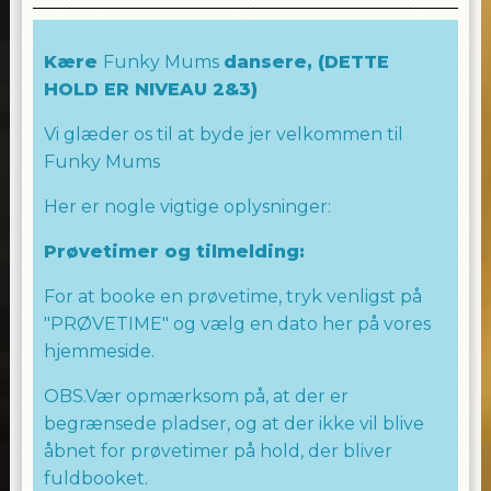
Vi ser frem til at have dig med på holdet.
Kære
Funky Mums
dansere, (DETTE
God fornøjelse
HOLD ER NIVEAU 2&3)
Laila Allingham
WE LOVE TO DANCE
Vi glæder os til at byde jer velkommen til
Funky Mums
TEAM ALLINGHAM
Her er nogle vigtige oplysninger:
Prøvetimer og tilmelding:
For at booke en prøvetime, tryk venligst på
"PRØVETIME" og vælg en dato her på vores
hjemmeside.
OBS.Vær opmærksom på, at der er
begrænsede pladser, og at der ikke vil blive
åbnet for prøvetimer på hold, der bliver
fuldbooket.