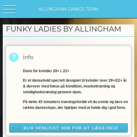
ALLINGHAM DANCE TEAM
FUNKY LADIES BY ALLINGHAM
Info
Dans for kvinder 28+ /. 22+
Er et dansehold specielt designet til kvinder over 28+/22+ år
& derover med fokus på kondition, muskeltræning og
smidighedstræning gennem dans.
På dette 45 minutters træningsforløb vil du svede og lære en
række dansesteps, der hjælper med at holde dig i god form.
Dette hold henvender sig til kvinder med børn eller dem, der
tidligere har dyrket dans eller motion og ønsker at
KLIK VENLIGST HER FOR AT LÆSE HELE
genoptage aktiviteten.