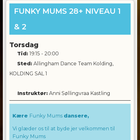
FUNKY MUMS 28+ NIVEAU 1
& 2
Torsdag
Tid:
19:15 - 20:00
Sted:
Allingham Dance Team Kolding,
KOLDING SAL 1
Instruktør
:
Anni Søllingvraa Kastling
Kære
Funky Mums
dansere,
Vi glæder os til at byde jer velkommen til
Funky Mums