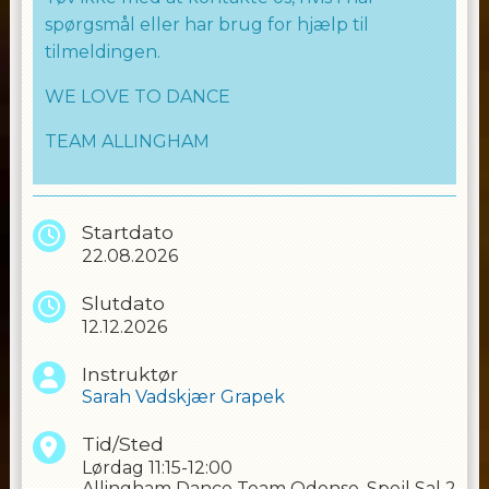
spørgsmål eller har brug for hjælp til
tilmeldingen.
WE LOVE TO DANCE
TEAM ALLINGHAM
Startdato
22.08.2026
Slutdato
12.12.2026
Instruktør
Sarah Vadskjær Grapek
Tid/Sted
Lørdag
11:15-12:00
Allingham Dance Team Odense, Spejl Sal 2