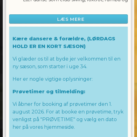
andre.
Du behøver ikke at have en partner med,
LÆS MERE
bare kom klar til dans og hygge!
WE LOVE TO DANCE
Kære dansere & forældre, (LØRDAGS
HOLD ER EN KORT SÆSON)
TEAM ALLINGHAM
Vi glæder os til at byde jer velkommen til en
ny sæson, som starter i uge 34.
Her er nogle vigtige oplysninger:
Prøvetimer og tilmelding:
Vi åbner for booking af prøvetimer den 1.
august 2026. For at booke en prøvetime, tryk
venligst på "PRØVETIME" og vælg en dato
her på vores hjemmeside.