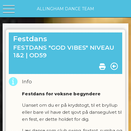
ALLINGHAM DANCE TEAM
Festdans
FESTDANS "GOD VIBES" NIVEAU
1&2 |
OD59
Info
Festdans for voksne begyndere
Uanset om du er på krydstogt, til et bryllup
eller bare vil have det sjovt på dansegulvet til
en fest, er dette holdet for dig.
Lær danse som club swing, foxtrot, rumba og