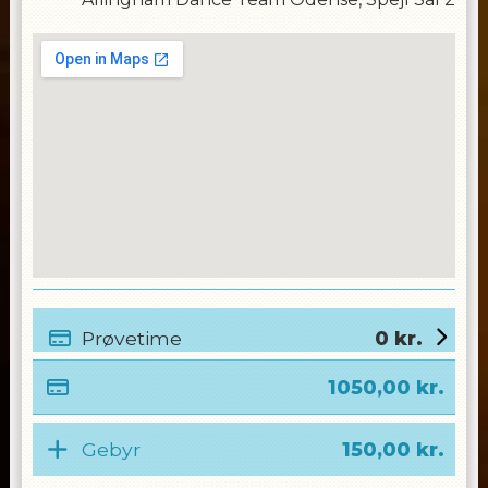
Prøvetime
0
kr.
1050,00
kr.
Gebyr
150,00
kr.